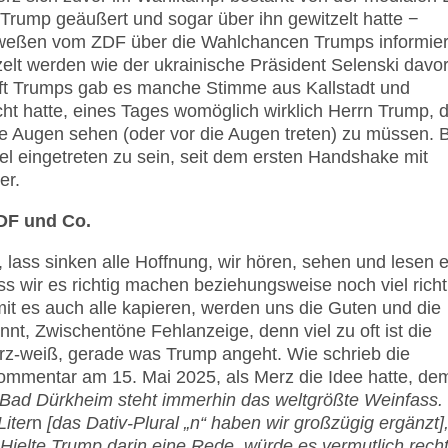
Trump geäußert und sogar über ihn gewitzelt hatte −
heweßen vom ZDF über die Wahlchancen Trumps informie
lt werden wie der ukrainische Präsident Selenski davo
aft Trumps gab es manche Stimme aus Kallstadt und
ht hatte, eines Tages womöglich wirklich Herrn Trump,
die Augen sehen (oder vor die Augen treten) zu müssen. 
l eingetreten zu sein, seit dem ersten Handshake mit
er.
DF und Co.
lass sinken alle Hoffnung, wir hören, sehen und lesen 
ass wir es richtig machen beziehungsweise noch viel richt
it es auch alle kapieren, werden uns die Guten und die
annt, Zwischentöne Fehlanzeige, denn viel zu oft ist die
rz-weiß, gerade was Trump angeht. Wie schrieb die
Kommentar am 15. Mai 2025, als Merz die Idee hatte, de
 Bad Dürkheim steht immerhin das welt­größ­te Wein­fass.
Liter
n
[das Dativ-Plural „n“ haben wir großzügig ergänzt]
Hielte Trump darin eine Re­de, würde es vermutlich rech