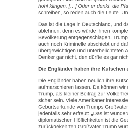
hohl klingen.
[…] Oder er denkt, die Pfal
schreiben, so reden auch die Leute. Un
Das ist die Lage in Deutschland, und d
ablehnen, denn es würde ihnen komplet
Bevölkerung entgegen­schlagen. Trump,
auch noch Kriminelle abschiebt und daf
über­ge­wich­ti­gen und unterbelichtete
Den­ker gar nicht, den dürfte es gar nic
Die Engländer haben ihre Kutschen a
Die Engländer haben neulich ihre Kuts
auf­mar­schieren lassen. Da können wir n
Trump, als klein­er Beitrag zur Völkerfr
sicher sein. Viele Ame­rikaner interessi
Geburtsurkunde von Trumps Großvater,
jedenfalls sehr erfreut:
„
Das ist wunder
diplomatischen Höflichkeiten ist die G
zurückgekehrten Großvater Trump wurd