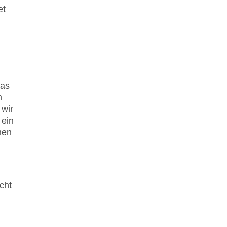
et
das
m
 wir
 ein
men
cht