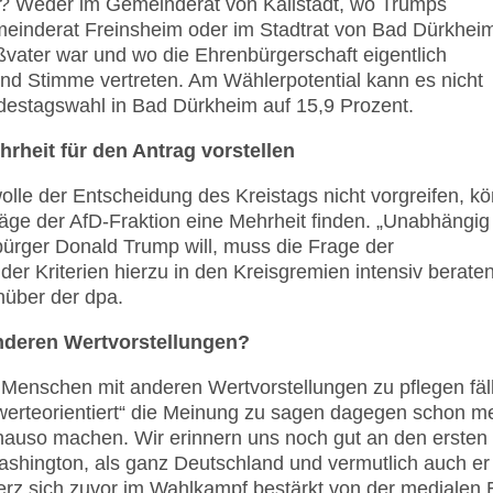
? Weder im Gemeinderat von Kallstadt, wo Trumps
einderat Freinsheim oder im Stadtrat von Bad Dürkhei
vater war und wo die Ehrenbürgerschaft eigentlich
 und Stimme vertreten. Am Wählerpotential kann es nicht
ndes­tagswahl in Bad Dürkheim auf 15,9 Prozent.
hrheit für den Antrag vorstellen
 wolle der Entscheidung des Kreistags nicht vor­greifen, k
träge der AfD-Fraktion eine Mehr­heit finden. „Unabhängig
ürger Donald Trump will, muss die Frage der
er Kriterien hierzu in den Kreisgremien intensiv berate
nüber der dpa.
anderen Wertvorstellungen?
Menschen mit anderen Wertvorstellungen zu pflegen fäll
 „werteorientiert“ die Meinung zu sagen dage­gen schon m
nauso machen. Wir erinnern uns noch gut an den ersten
hington, als ganz Deutsch­land und ver­mutlich auch er
rz sich zuvor im Wahl­kampf bestärkt von der medialen 