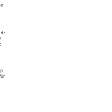
en
etzt
e
d
mp
für