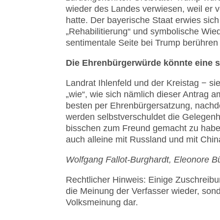
wieder des Landes verwie­sen, weil er 
hatte. Der bayerische Staat erwies sich
„Rehabi­litie­rung“ und symbolische Wie
sentimentale Seite bei Trump berühren
Die Ehren­bürger­würde könnte eine 
Landrat Ihlenfeld und der Kreistag − s
„wie“, wie sich nämlich dieser Antrag 
besten per Ehrenbürgersatzung, nachde
werden selbstverschuldet die Gelegenh
bisschen zum Freund gemacht zu haben,
auch alleine mit Russland und mit China
Wolfgang Fallot-Burghardt, Eleonore 
Rechtlicher Hinweis: Einige Zuschrei
die Meinung der Verfasser wieder, son
Volksmeinung dar.