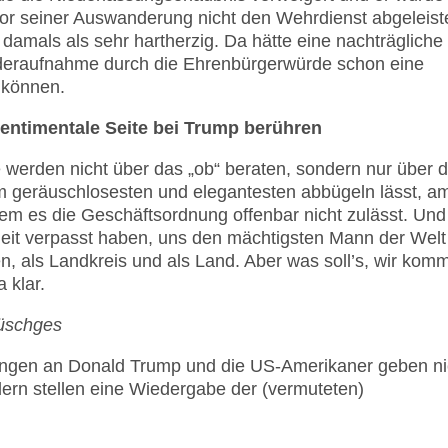
vor seiner Auswanderung nicht den Wehrdienst abgeleist
 damals als sehr hartherzig. Da hätte eine nachträgliche
der­auf­nahme durch die Ehren­bürger­würde schon eine
 können.
sentimentale Seite bei Trump berühren
ie werden nicht über das „ob“ beraten, sondern nur über 
am geräuschlosesten und elegantesten abbügeln lässt, a
m es die Geschäftsordnung offenbar nicht zulässt. Und
eit verpasst haben, uns den mächtigsten Mann der Welt
 als Landkreis und als Land. Aber was soll’s, wir kom
 klar.
Büschges
bungen an Donald Trump und die US-Amerikaner geben ni
dern stellen eine Wiedergabe der (vermuteten)