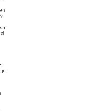
ren
r?
 dem
Bei
es
iger
m
,
t