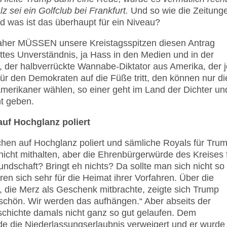
z sei ein Golfclub bei Frankfurt.
Und so wie die Zeitung
d was ist das überhaupt für ein Niveau?
aher MÜS­SEN unsere Kreistags­spit­zen diesen Antrag
tes Unverständnis, ja Hass in den Medien und in der
 der halbverrückte Wannabe-Diktator aus Amerika, der j
ür den Demokraten auf die Füße tritt, den können nur di
n Amerikaner wählen, so einer geht im Land der Dichter un
ht geben.
uf Hochglanz poliert
chen auf Hochglanz poliert und sämliche Royals für Tru
icht mithalten, aber die Ehren­bür­ger­würde des Kreises 
eundschaft? Bringt eh nichts? Da sollte man sich nicht so
eren sich sehr für die Heimat ihrer Vorfahren. Über die
 die Merz als Geschenk mitbrachte, zeigte sich Trump
schön. Wir werden das aufhängen.“ Aber abseits der
eschichte damals nicht ganz so gut gelaufen. Dem
e die Niederlassungserlaubnis verweigert und er wurde