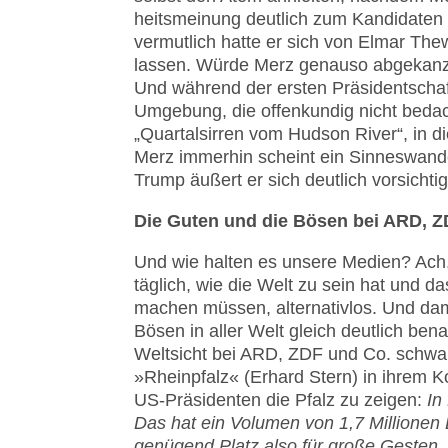
heits­meinung deutlich zum Kandidaten 
vermutlich hatte er sich von Elmar T
lassen. Würde Merz genauso abgekanze
Und während der ersten Präsident­sch
Umgebung, die offenkundig nicht bedac
„Quartals­ir­ren vom Hudson River“, in 
Merz immerhin scheint ein Sinneswande
Trump äußert er sich deutlich vor­sichtig
Die Guten und die Bösen bei ARD, Z
Und wie halten es unsere Medien? Ach, 
täglich, wie die Welt zu sein hat und d
machen müssen, alternativlos. Und dam
Bösen in aller Welt gleich deutlich ben
Weltsicht bei ARD, ZDF und Co. schwa
»Rhein­pfalz« (Erhard Stern) in ihrem 
US-Präsidenten die Pfalz zu zeigen:
In
Das hat ein Volumen von 1,7 Millionen 
genügend Platz also für große Gesten. 