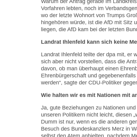
Warum der Antrag gerade im Landkreis
Vorfahren lebten, noch im Verbandsgem
wo der letzte Wohnort von Trumps Groß
hingehören würde, ist die AfD mit Sitz
liegen, die AfD kam bei der letzten Bu
Landrat Ihlenfeld kann sich keine Me
Landrat Ihlenfeld teilte der dpa mit, er
sich aber nicht vorstellen, dass die An
davon, ob man überhaupt einen Ehrenb
Ehrenbürgerschaft und gegebenenfalls d
werden“, sagte der CDU-Politiker gege
Wie halten wir es mit Nationen mit 
Ja, gute Beziehungen zu Nationen und 
unseren Politikern nicht leicht, diesen
Dumm ist nur, wenn es die anderen ge
Besuch des Bundeskanzlers Merz in Was
selbst den Atem anhielten, nachdem Me