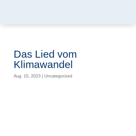
Das Lied vom
Klimawandel
Aug. 15, 2023
|
Uncategorized
Autor: Oswald Kipke.
Fest gemauert in den Köpfen
scheint das Klima Narrativ.