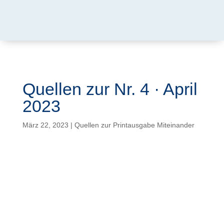
Quellen zur Nr. 4 · April
2023
März 22, 2023
|
Quellen zur Printausgabe Miteinander
Autor: Redaktion.
Lieber Leser,
um unsere wenigen Druckseiten nicht