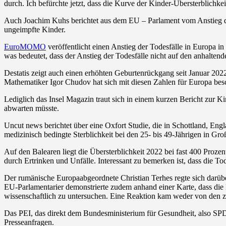
durch. Ich befürchte jetzt, dass die Kurve der Kinder-Übersterblichke
Auch Joachim Kuhs berichtet aus dem EU – Parlament vom Anstieg der
ungeimpfte Kinder.
EuroMOMO
veröffentlicht einen Anstieg der Todesfälle in Europa i
was bedeutet, dass der Anstieg der Todesfälle nicht auf den anhaltend
Destatis zeigt auch einen erhöhten Geburtenrückgang seit Januar 202
Mathematiker Igor Chudov hat sich mit diesen Zahlen für Europa besc
Lediglich das Insel Magazin traut sich in einem kurzen Bericht zur K
abwarten müsste.
Uncut news berichtet über eine Oxfort Studie, die in Schottland, En
medizinisch bedingte Sterblichkeit bei den 25- bis 49-Jährigen in Gro
Auf den Balearen liegt die Übersterblichkeit 2022 bei fast 400 Proz
durch Ertrinken und Unfälle. Interessant zu bemerken ist, dass die 
Der rumänische Europaabgeordnete Christian Terhes regte sich darübe
EU-Parlamentarier demonstrierte zudem anhand einer Karte, dass die 
wissenschaftlich zu untersuchen. Eine Reaktion kam weder von den 
Das PEI, das direkt dem Bundesministerium für Gesundheit, also SPD-
Presseanfragen.