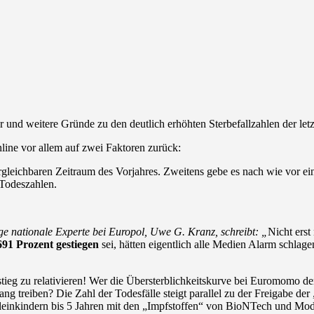
eitere Gründe zu den deutlich erhöhten Sterbefall­zahlen der letzten
ine vor allem auf zwei Faktoren zurück:
rgleichbaren Zeitraum des Vorjahres. Zweitens gebe es nach wie vor ei
 Todeszahlen.
e nationale Experte bei Europol, Uwe G. Kranz, schreibt:
„
Nicht erst
91 Prozent gestiegen
sei, hätten eigentlich alle Medien Alarm schlage
g zu relativieren! Wer die Übersterblichkeitskurve bei Euromomo der K
 treiben? Die Zahl der Todesfälle steigt parallel zu der Freigabe der 
inkindern bis 5 Jahren mit den „Impfstoffen“ von BioNTech und Mod