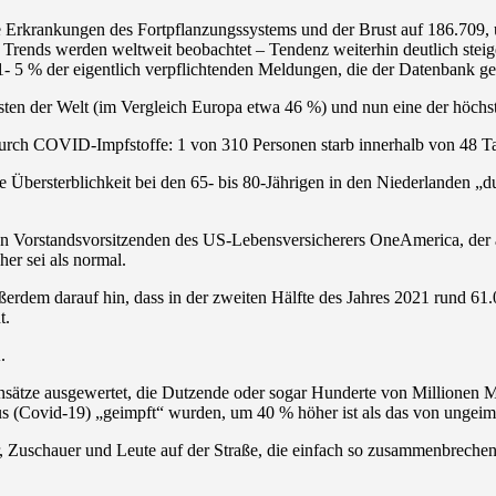
Erkrankungen des Fortpflanzungssystems und der Brust auf 186.709, 
e Trends werden weltweit beobachtet – Tendenz weiterhin deutlich stei
- 5 % der eigentlich verpflichtenden Meldungen, die der Datenbank g
sten der Welt (im Vergleich Europa etwa 46 %) und nun eine der höchs
durch COVID-Impfstoffe: 1 von 310 Personen starb innerhalb von 48 T
die Übersterblichkeit bei den 65- bis 80-Jährigen in den Niederlanden „
n Vorstandsvorsitzenden des US-Lebensversicherers OneAmerica, der auf
her sei als normal.
rdem darauf hin, dass in der zweiten Hälfte des Jahres 2021 rund 61.
t.
.
ensätze ausgewertet, die Dutzende oder sogar Hunderte von Millionen
s (Covid-19) „geimpft“ wurden, um 40 % höher ist als das von ungeim
, Zuschauer und Leute auf der Straße, die einfach so zusammenbreche