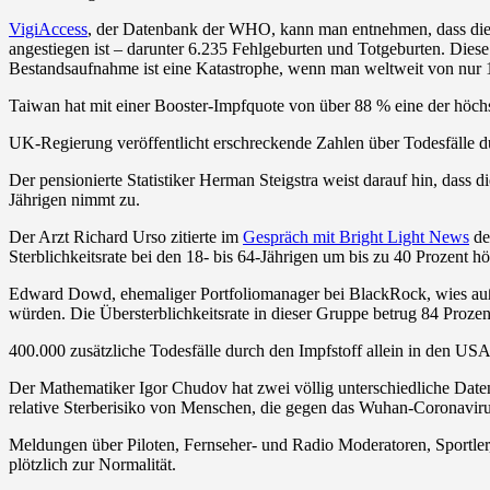
VigiAccess
, der Datenbank der WHO, kann man entnehmen, dass die 
angestiegen ist – darunter 6.235 Fehlgeburten und Totgeburten. Dies
Bestandsaufnahme ist eine Katastrophe, wenn man weltweit von nur 1
Taiwan hat mit einer Booster-Impfquote von über 88 % eine der höch
UK-Regierung veröffentlicht erschreckende Zahlen über Todesfälle 
Der pensionierte Statistiker Herman Steigstra weist darauf hin, dass 
Jährigen nimmt zu.
Der Arzt Richard Urso zitierte im
Gespräch mit Bright Light News
de
Sterblichkeitsrate bei den 18- bis 64-Jährigen um bis zu 40 Prozent hö
Edward Dowd, ehemaliger Portfoliomanager bei BlackRock, wies auße
würden. Die Übersterblichkeitsrate in dieser Gruppe betrug 84 Prozen
400.000 zusätzliche Todesfälle durch den Impfstoff allein in den USA
Der Mathematiker Igor Chudov hat zwei völlig unterschiedliche Dat
relative Sterberisiko von Menschen, die gegen das Wuhan-Coronaviru
Meldungen über Piloten, Fernseher- und Radio Moderatoren, Sportler
plötzlich zur Normalität.