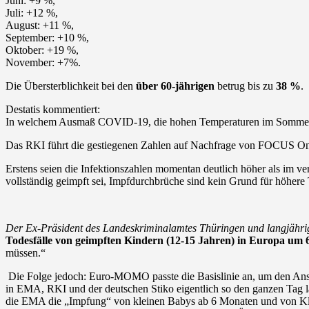
Juni: +9 %,
Juli: +12 %,
August: +11 %,
September: +10 %,
Oktober: +19 %,
November: +7%.
Die Übersterblichkeit bei den
über 60-jährigen
betrug bis zu
38 %
.
Destatis kommentiert:
In welchem Ausmaß COVID-19, die hohen Temperaturen im Sommer und w
Das RKI führt die gestiegenen Zahlen auf Nachfrage von FOCUS Onl
Erstens seien die Infektionszahlen momentan deutlich höher als im ve
vollständig geimpft sei, Impfdurchbrüche sind kein Grund für höhere
Der Ex-Präsident des Landeskriminalamtes Thüringen und langjährig
Todesfälle von geimpften Kindern (12-15 Jahren) in Europa um 6
müssen.“
Die Folge jedoch: Euro-MOMO passte die Basislinie an, um den Anstie
in EMA, RKI und der deutschen Stiko eigentlich so den ganzen Tag lang
die EMA die „Impfung“ von kleinen Babys ab 6 Monaten und von Kle