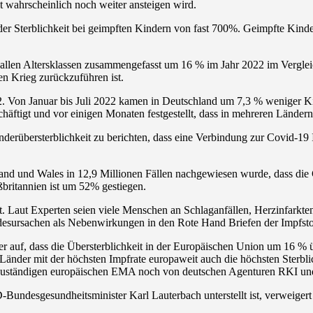
it wahrscheinlich noch weiter ansteigen wird.
 Sterblichkeit bei geimpften Kindern von fast 700%. Geimpfte Kinder
n allen Altersklassen zusammengefasst um 16 % im Jahr 2022 im Verglei
en Krieg zurückzuführen ist.
2. Von Januar bis Juli 2022 kamen in Deutschland um 7,3 % weniger Ki
häftigt und vor einigen Monaten festgestellt, dass in mehreren Lände
inderübersterblichkeit zu berichten, dass eine Verbindung zur Covid-19
gland und Wales in 12,9 Millionen Fällen nachgewiesen wurde, dass die
ßbritannien ist um 52% gestiegen.
ent. Laut Experten seien viele Menschen an Schlaganfällen, Herzinfark
Todesursachen als Nebenwirkungen in den Rote Hand Briefen der Impfsto
r auf, dass die Übersterblichkeit in der Europäischen Union um 16 % 
Länder mit der höchsten Impfrate europaweit auch die höchsten Sterbl
zuständigen europäischen EMA noch von deutschen Agenturen RKI und 
Bundesgesundheitsminister Karl Lauterbach unterstellt ist, verweigert